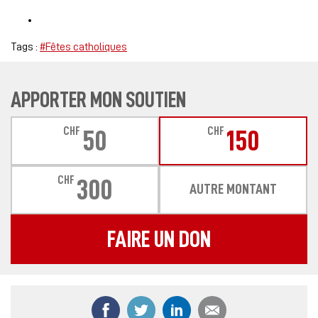
Tags :
#Fêtes catholiques
APPORTER MON SOUTIEN
CHF
CHF
50
150
CHF
300
AUTRE MONTANT
FAIRE UN DON
Partager ce contenu sur Facebook
Partager ce contenu sur Twitter
Partager ce contenu sur
Partager ce co