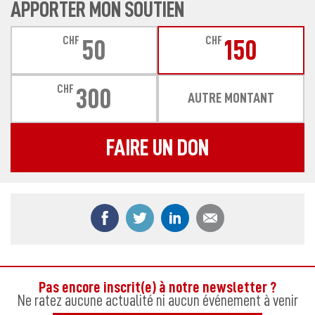
APPORTER MON SOUTIEN
CHF
CHF
50
150
CHF
300
AUTRE MONTANT
FAIRE UN DON
Partager ce contenu sur Facebook
Partager ce contenu sur Twitter
Partager ce contenu sur
Partager ce co
Pas encore inscrit(e) à notre newsletter ?
Ne ratez aucune actualité ni aucun événement à venir