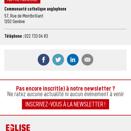
Communauté catholique anglophone
57, Rue de Montbrillant
1202 Genève
Téléphone :
022 733 04 83
Partager ce contenu sur Facebook
Partager ce contenu sur Twitter
Partager ce contenu sur
Partager ce co
Pas encore inscrit(e) à notre newsletter ?
Ne ratez aucune actualité ni aucun événement à venir
INSCRIVEZ-VOUS À LA NEWSLETTER !