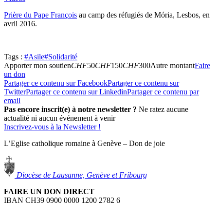
Prière du Pape François
au camp des réfugiés de Mória, Lesbos, en
avril 2016.
Tags :
#Asile
#Solidarité
Apporter mon soutien
CHF
50
CHF
150
CHF
300
Autre montant
Faire
un don
Partager ce contenu sur Facebook
Partager ce contenu sur
Twitter
Partager ce contenu sur Linkedin
Partager ce contenu par
email
Pas encore inscrit(e) à notre newsletter ?
Ne ratez aucune
actualité ni aucun événement à venir
Inscrivez-vous à la Newsletter !
L’Eglise catholique romaine à Genève – Don de joie
Diocèse de Lausanne, Genève et Fribourg
FAIRE UN DON DIRECT
IBAN CH39 0900 0000 1200 2782 6