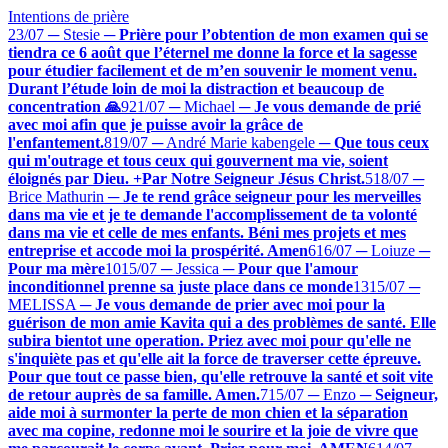
Intentions de prière
23/07 ─ Stesie
─
Prière pour l’obtention de mon examen qui se
tiendra ce 6 août que l’éternel me donne la force et la sagesse
pour étudier facilement et de m’en souvenir le moment venu.
Durant l’étude loin de moi la distraction et beaucoup de
concentration 🙏
9
21/07 ─ Michael
─
Je vous demande de prié
avec moi afin que je puisse avoir la grâce de
l'enfantement.
8
19/07 ─ André Marie kabengele
─
Que tous ceux
qui m'outrage et tous ceux qui gouvernent ma vie, soient
éloignés par Dieu. +Par Notre Seigneur Jésus Christ.
5
18/07 ─
Brice Mathurin
─
Je te rend grâce seigneur pour les merveilles
dans ma vie et je te demande l'accomplissement de ta volonté
dans ma vie et celle de mes enfants. Béni mes projets et mes
entreprise et accode moi la prospérité. Amen
6
16/07 ─ Loiuze
─
Pour ma mère
10
15/07 ─ Jessica
─
Pour que l'amour
inconditionnel prenne sa juste place dans ce monde
13
15/07 ─
MELISSA
─
Je vous demande de prier avec moi pour la
guérison de mon amie Kavita qui a des problèmes de santé. Elle
subira bientot une operation. Priez avec moi pour qu'elle ne
s'inquiète pas et qu'elle ait la force de traverser cette épreuve.
Pour que tout ce passe bien, qu'elle retrouve la santé et soit vite
de retour auprès de sa famille. Amen.
7
15/07 ─ Enzo
─
Seigneur,
aide moi à surmonter la perte de mon chien et la séparation
avec ma copine, redonne moi le sourire et la joie de vivre que