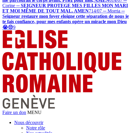
me parcourait le corps avant. Priez pour moi, AMEN
6
14/07 ─
Corine
─
SEIGNEUR PROTEGE MES FILLES MON MARI
ET MOI MÊME DE TOUT MAL. AMEN
7
14/07 ─ Morria
─
Seigneur restaure mon foyer eloigne cette séparation de nous je
te fais confiance, pour mes enfants opère un miracle mon Dieu
😭😔
9
Faire un don
MENU
Nous découvrir
Notre rôle