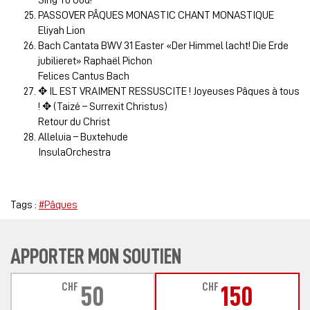
Sing To God!
PASSOVER PÂQUES MONASTIC CHANT MONASTIQUE
Eliyah Lion
Bach Cantata BWV 31 Easter «Der Himmel lacht! Die Erde
jubilieret» Raphaël Pichon
Felices Cantus Bach
✥ IL EST VRAIMENT RESSUSCITE ! Joyeuses Pâques à tous
! ✥ (Taizé – Surrexit Christus)
Retour du Christ
Alleluia – Buxtehude
InsulaOrchestra
Tags :
#Pâques
APPORTER MON SOUTIEN
CHF
CHF
50
150