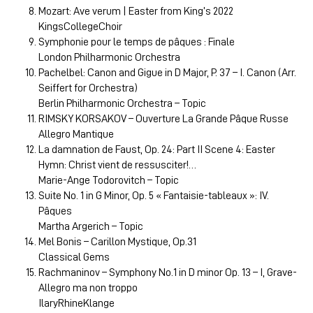
Mozart: Ave verum | Easter from King’s 2022
KingsCollegeChoir
Symphonie pour le temps de pâques : Finale
London Philharmonic Orchestra
Pachelbel: Canon and Gigue in D Major, P. 37 – I. Canon (Arr.
Seiffert for Orchestra)
Berlin Philharmonic Orchestra – Topic
RIMSKY KORSAKOV – Ouverture La Grande Pâque Russe
Allegro Mantique
La damnation de Faust, Op. 24: Part II Scene 4: Easter
Hymn: Christ vient de ressusciter!…
Marie-Ange Todorovitch – Topic
Suite No. 1 in G Minor, Op. 5 « Fantaisie-tableaux »: IV.
Pâques
Martha Argerich – Topic
Mel Bonis – Carillon Mystique, Op.31
Classical Gems
Rachmaninov – Symphony No.1 in D minor Op. 13 – I, Grave-
Allegro ma non troppo
IlaryRhineKlange