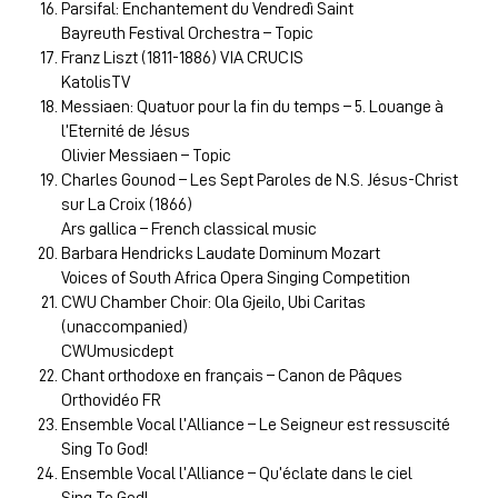
Parsifal: Enchantement du Vendredì Saint
Bayreuth Festival Orchestra – Topic
Franz Liszt (1811-1886) VIA CRUCIS
KatolisTV
Messiaen: Quatuor pour la fin du temps – 5. Louange à
l’Eternité de Jésus
Olivier Messiaen – Topic
Charles Gounod – Les Sept Paroles de N.S. Jésus-Christ
sur La Croix (1866)
Ars gallica – French classical music
Barbara Hendricks Laudate Dominum Mozart
Voices of South Africa Opera Singing Competition
CWU Chamber Choir: Ola Gjeilo, Ubi Caritas
(unaccompanied)
CWUmusicdept
Chant orthodoxe en français – Canon de Pâques
Orthovidéo FR
Ensemble Vocal l’Alliance – Le Seigneur est ressuscité
Sing To God!
Ensemble Vocal l’Alliance – Qu’éclate dans le ciel