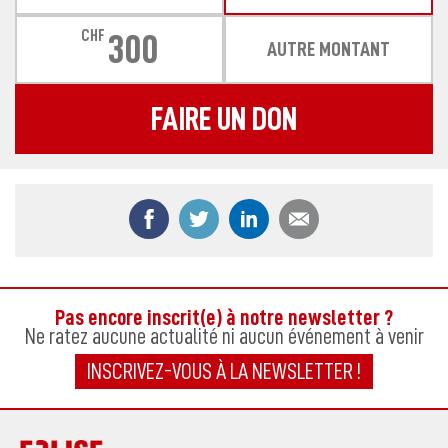
CHF
300
AUTRE MONTANT
FAIRE UN DON
Partager ce contenu sur Facebook
Partager ce contenu sur Twitter
Partager ce contenu sur
Partager ce co
Pas encore inscrit(e) à notre newsletter ?
Ne ratez aucune actualité ni aucun événement à venir
INSCRIVEZ-VOUS À LA NEWSLETTER !