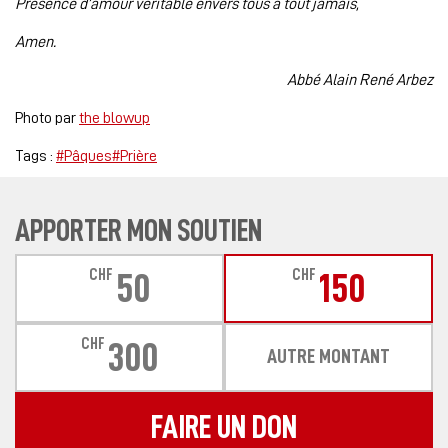
Présence d’amour véritable envers tous à tout jamais,
Amen.
Abbé Alain René Arbez
Photo par
the blowup
Tags :
#Pâques
#Prière
APPORTER MON SOUTIEN
CHF
CHF
50
150
CHF
300
AUTRE MONTANT
FAIRE UN DON