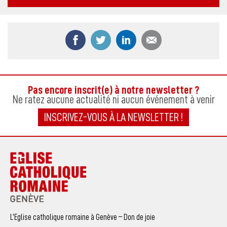
Partager ce contenu sur Facebook
Partager ce contenu sur Twitter
Partager ce contenu sur
Partager ce co
Pas encore inscrit(e) à notre newsletter ?
Ne ratez aucune actualité ni aucun événement à venir
INSCRIVEZ-VOUS À LA NEWSLETTER !
L’Eglise catholique romaine à Genève – Don de joie