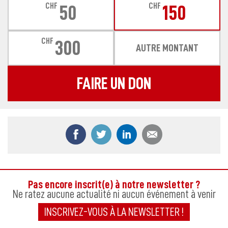
CHF
CHF
50
150
CHF
300
AUTRE MONTANT
FAIRE UN DON
Partager ce contenu sur Facebook
Partager ce contenu sur Twitter
Partager ce contenu sur
Partager ce co
Pas encore inscrit(e) à notre newsletter ?
Ne ratez aucune actualité ni aucun événement à venir
INSCRIVEZ-VOUS À LA NEWSLETTER !