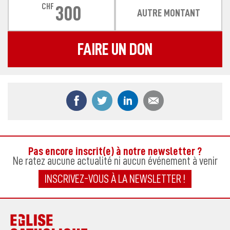
CHF
300
AUTRE MONTANT
FAIRE UN DON
Partager ce contenu sur Facebook
Partager ce contenu sur Twitter
Partager ce contenu sur
Partager ce co
Pas encore inscrit(e) à notre newsletter ?
Ne ratez aucune actualité ni aucun événement à venir
INSCRIVEZ-VOUS À LA NEWSLETTER !