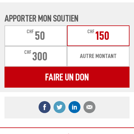
APPORTER MON SOUTIEN
CHF
CHF
50
150
CHF
300
AUTRE MONTANT
FAIRE UN DON
Partager ce contenu sur Facebook
Partager ce contenu sur Twitter
Partager ce contenu sur
Partager ce co