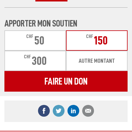
APPORTER MON SOUTIEN
CHF
CHF
50
150
CHF
300
AUTRE MONTANT
FAIRE UN DON
Partager ce contenu sur Facebook
Partager ce contenu sur Twitter
Partager ce contenu sur
Partager ce co