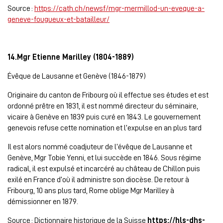
Source :
https://cath.ch/newsf/mgr-mermillod-un-eveque-a-
geneve-fougueux-et-batailleur/
14.Mgr Etienne Marilley (1804-1889)
Évêque de Lausanne et Genève (1846-1879)
Originaire du canton de Fribourg où il effectue ses études et est
ordonné prêtre en 1831, il est nommé directeur du séminaire,
vicaire à Genève en 1839 puis curé en 1843. Le gouvernement
genevois refuse cette nomination et l’expulse en an plus tard
Il est alors nommé coadjuteur de l’évêque de Lausanne et
Genève, Mgr Tobie Yenni, et lui succède en 1846. Sous régime
radical, il est expulsé et incarcéré au château de Chillon puis
exilé en France d’où il administre son diocèse. De retour à
Fribourg, 10 ans plus tard, Rome oblige Mgr Marilley à
démissionner en 1879.
Source : Dictionnaire historique de la Suisse
https://hls-dhs-