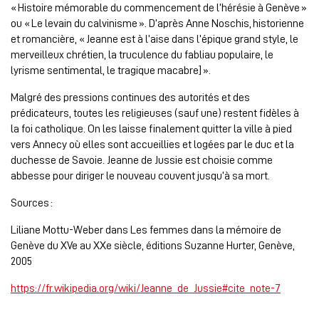
« Histoire mémorable du commencement de l’hérésie à Genève »
ou « Le levain du calvinisme ». D’après Anne Noschis, historienne
et romancière, « Jeanne est à l’aise dans l’épique grand style, le
merveilleux chrétien, la truculence du fabliau populaire, le
lyrisme sentimental, le tragique macabre] ».
Malgré des pressions continues des autorités et des
prédicateurs, toutes les religieuses (sauf une) restent fidèles à
la foi catholique. On les laisse finalement quitter la ville à pied
vers Annecy où elles sont accueillies et logées par le duc et la
duchesse de Savoie. Jeanne de Jussie est choisie comme
abbesse pour diriger le nouveau couvent jusqu’à sa mort.
Sources :
Liliane Mottu-Weber dans Les femmes dans la mémoire de
Genève du XVe au XXe siècle, éditions Suzanne Hurter, Genève,
2005
https://fr.wikipedia.org/wiki/Jeanne_de_Jussie#cite_note-7