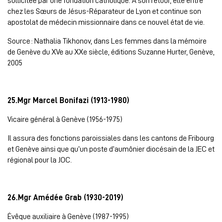
sollicitée par une fondation catholique. A son retour, elle entre
chez les Sœurs de Jésus-Réparateur de Lyon et continue son
apostolat de médecin missionnaire dans ce nouvel état de vie.
Source : Nathalia Tikhonov, dans Les femmes dans la mémoire
de Genève du XVe au XXe siècle, éditions Suzanne Hurter, Genève,
2005
25.Mgr Marcel Bonifazi (1913-1980)
Vicaire général à Genève (1956-1975)
Il assura des fonctions paroissiales dans les cantons de Fribourg
et Genève ainsi que qu’un poste d’aumônier diocésain de la JEC et
régional pour la JOC.
26.Mgr Amédée Grab (1930-2019)
Évêque auxiliaire à Genève (1987-1995)