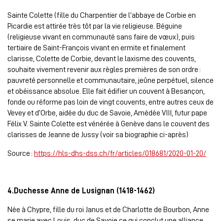
Sainte Colette (fille du Charpentier de l’abbaye de Corbie en
Picardie est attirée très tôt par la vie religieuse. Béguine
(religieuse vivant en communauté sans faire de vœux), puis
tertiaire de Saint-François vivant en ermite et finalement
clarisse, Colette de Corbie, devant le laxisme des couvents,
souhaite vivement revenir aux règles premières de son ordre :
pauvreté personnelle et communautaire, jeûne perpétuel, silence
et obéissance absolue. Elle fait édifier un couvent à Besançon,
fonde ou réforme pas loin de vingt couvents, entre autres ceux de
Vevey et d’Orbe, aidée du duc de Savoie, Amédée VIII, futur pape
Félix V. Sainte Colette est vénérée à Genève dans le couvent des
clarisses de Jeanne de Jussy (voir sa biographie ci-après)
Source :
https://hls-dhs-dss.ch/fr/articles/018681/2020-01-20/
4.Duchesse Anne de Lusignan (1418-1462)
Née à Chypre, fille du roi Janus et de Charlotte de Bourbon, Anne
se marie avec Louis, duc de Savoie ce qui conclut une alliance