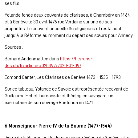
ses fils.
Yolande fonde deux couvents de clarisses, à Chambéry en 1464
et à Genève le 30 avril 1476 rue Verdaine sur une de ses
propriétés. Le couvent accueille 15 religieuses et resta actif
jusqu’à la Réforme au moment du départ des sœurs pour Annecy.
Sources :
Bernard Andenmatten dans
https://hls-dhs-
dss.ch/fr/articles/020392/2020-01-09/
Edmond Ganter, Les Clarisses de Genève 1473 – 1535 – 1793
Sur ce tableau, Yolande de Savoie est représentée recevant de
Guillaume Fichet, humaniste et théologien savoyard, un
exemplaire de son ouvrage Rhetorica en 1471.
6.Monseigneur Pierre IV de la Baume (1477-1544)
Pierre de la Baume est le dernier prince-évêque de Genève, ville