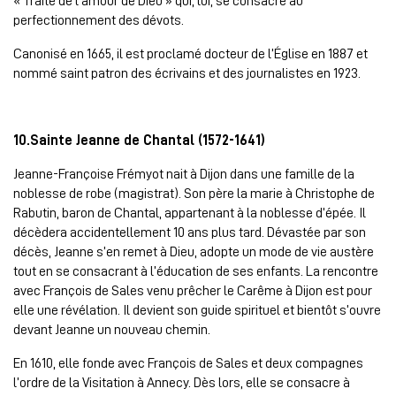
« Traité de l’amour de Dieu » qui, lui, se consacre au
perfectionnement des dévots.
Canonisé en 1665, il est proclamé docteur de l’Église en 1887 et
nommé saint patron des écrivains et des journalistes en 1923.
10.Sainte Jeanne de Chantal (1572-1641)
Jeanne-Françoise Frémyot nait à Dijon dans une famille de la
noblesse de robe (magistrat). Son père la marie à Christophe de
Rabutin, baron de Chantal, appartenant à la noblesse d’épée. Il
décèdera accidentellement 10 ans plus tard. Dévastée par son
décès, Jeanne s’en remet à Dieu, adopte un mode de vie austère
tout en se consacrant à l’éducation de ses enfants. La rencontre
avec François de Sales venu prêcher le Carême à Dijon est pour
elle une révélation. Il devient son guide spirituel et bientôt s’ouvre
devant Jeanne un nouveau chemin.
En 1610, elle fonde avec François de Sales et deux compagnes
l’ordre de la Visitation à Annecy. Dès lors, elle se consacre à