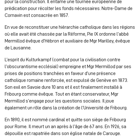
pour la construction. Il entame une tournée européenne de
prédication pour récolter les fonds nécessaires. Notre-Dame de
Cornavin est consacrée en 1857.
En vue de reconstituer une hiérarchie catholique dans les régions
où elle avait été chassée par la Réforme, Pie IX ordonne l’abbé
Mermillod évêque d’Hébron et auxiliaire de Mgr Marilley, évêque
de Lausanne.
L’esprit du Kulturkampf (combat pour la civilisation contre
l’obscurantisme ecclésial) empreigne et Mgr Mermillod par ses
prises de positions tranchées en faveur d’une présence
catholique romaine renforcée, est expulsé de Genève en 1873.
Son exil en Savoie dure 10 ans et il est finalement installé à
Fribourg comme évêque. Tout en étant conservateur, Mgr
Mermillod s’engage pour les questions sociales. Il joue
également un rôle dans la création de l’Université de Fribourg.
En 1890, il est nommé cardinal et quitte son siège de Fribourg
pour Rome. Il meurt un an après à l’âge de 67 ans. En 1926, sa
dépouille est rapatriée dans son église natale de Carouge.