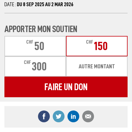
DATE :
DU 8 SEP 2025 AU 2 MAR 2026
APPORTER MON SOUTIEN
CHF
CHF
50
150
CHF
300
AUTRE MONTANT
FAIRE UN DON
Partager ce contenu sur Facebook
Partager ce contenu sur Twitter
Partager ce contenu sur
Partager ce co