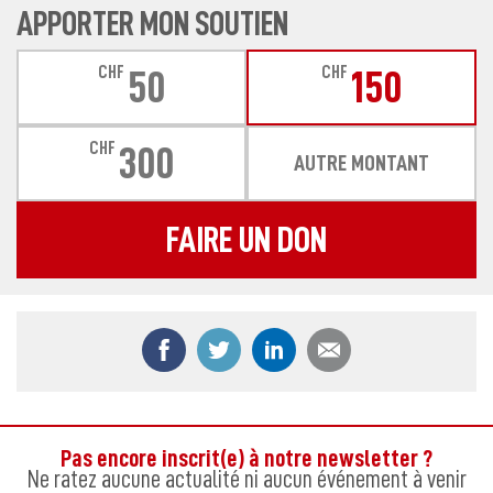
APPORTER MON SOUTIEN
CHF
CHF
50
150
CHF
300
AUTRE MONTANT
FAIRE UN DON
Partager ce contenu sur Facebook
Partager ce contenu sur Twitter
Partager ce contenu sur
Partager ce co
Pas encore inscrit(e) à notre newsletter ?
Ne ratez aucune actualité ni aucun événement à venir