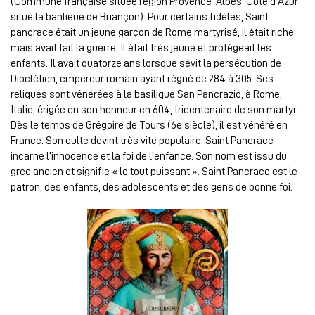
(Commune française située région Provence-Alpes-Côte d’Azur
situé la banlieue de Briançon). Pour certains fidèles, Saint
pancrace était un jeune garçon de Rome martyrisé, il était riche
mais avait fait la guerre. Il était très jeune et protégeait les
enfants. Il avait quatorze ans lorsque sévit la persécution de
Dioclétien, empereur romain ayant régné de 284 à 305. Ses
reliques sont vénérées à la basilique San
Pancrazio
, à Rome,
Italie, érigée en son honneur en 604, tricentenaire de son martyr.
Dès le temps de Grégoire de Tours (6e siècle), il est vénéré en
France. Son culte devint très vite populaire. Saint Pancrace
incarne l’innocence et la foi de l’enfance. Son nom est issu du
grec ancien et signifie « le tout puissant ». Saint Pancrace est le
patron, des enfants, des adolescents et des gens de bonne foi.