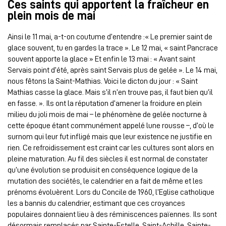
Ces saints qui apportent la fraîcheur en
plein mois de mai
Ainsi le 11 mai, a-t-on coutume d’entendre :« Le premier saint de
glace souvent, tu en gardes la trace ». Le 12 mai, « saint Pancrace
souvent apporte la glace » Et enfin le 13 mai : « Avant saint
Servais point d’été, après saint Servais plus de gelée ». Le 14 mai,
nous fêtons la Saint-Mathias. Voici le dicton du jour : « Saint
Mathias casse la glace. Mais s’il n’en trouve pas, il faut bien qu’il
en fasse. ». Ils ont la réputation d’amener la froidure en plein
milieu du joli mois de mai – le phénomène de gelée nocturne à
cette époque étant communément appelé lune rousse –, d’où le
surnom qui leur fut infligé mais que leur existence ne justifie en
rien. Ce refroidissement est craint car les cultures sont alors en
pleine maturation. Au fil des siècles il est normal de constater
qu’une évolution se produisit en conséquence logique de la
mutation des sociétés, le calendrier en a fait de même et les
prénoms évoluèrent. Lors du Concile de 1960, l’Eglise catholique
les a bannis du calendrier, estimant que ces croyances
populaires donnaient lieu à des réminiscences païennes. Ils sont
désormais remplacés par Sainte-Estelle, Saint-Achille, Sainte-