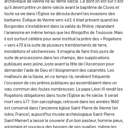
archevêque de vienne
né
au Vème siècle. Ce dont on est sûr c’est
qu’il devint prêtre un demi-siècle avant le baptême de Clovis et
toute sa vie dans l’Église se déroula durant les invasions des
barbares. Évêque de Vienne vers 463, il était présent quand les
Burgondes s’installèrent dans la vallée du Rhône, répandant
l’arianisme en même temps que les Wisigoths de Toulouse. Mais
il est surtout célèbre pour avoir institué la prière des « Rogations
» vers 470 à la suite de plusieurs tremblements de terre,
inondations et sécheresses. Il imagina de faire trois jours de
suite de processions dans les champs, des supplications
publiques avec jeûne, juste avant la fête de l’Ascension pour
demander l’aide de Dieu et l’éloignement des calamités. Les
malheurs de la Gaule, en ce temps-là, rendirent fréquente
l’occasion de ces prières publiques qui assemblaient dans un
vœu commun des foules nombreuses. Le pape Léon III rendit les
Rogations obligatoires dans toute l’Église au 9e siècle. Il serait
mort vers 477. Son sarcophage, retrouvé dans les années 1860
est conservé dans l’ancienne église Saint-Pierre de Vienne (en
Isère, France), aujourd’hui musée archéologique Saint-Pierre.
Saint Mamert a laissé le souvenir d’un bon pasteur, homme pieux,
volontaire et soucieux des besoins de ses ouailles, même les