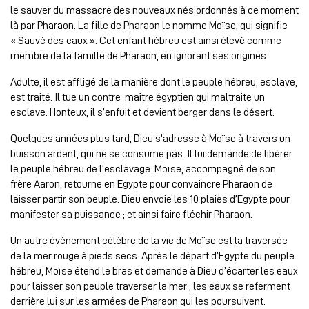
le sauver du massacre des nouveaux nés ordonnés à ce moment
là par Pharaon. La fille de Pharaon le nomme Moïse, qui signifie
« Sauvé des eaux ». Cet enfant hébreu est ainsi élevé comme
membre de la famille de Pharaon, en ignorant ses origines.
Adulte, il est affligé de la manière dont le peuple hébreu, esclave,
est traité. Il tue un contre-maître égyptien qui maltraite un
esclave. Honteux, il s’enfuit et devient berger dans le désert.
Quelques années plus tard, Dieu s’adresse à Moïse à travers un
buisson ardent, qui ne se consume pas. Il lui demande de libérer
le peuple hébreu de l’esclavage. Moïse, accompagné de son
frère Aaron, retourne en Egypte pour convaincre Pharaon de
laisser partir son peuple. Dieu envoie les 10 plaies d’Egypte pour
manifester sa puissance ; et ainsi faire fléchir Pharaon.
Un autre événement célèbre de la vie de Moïse est la traversée
de la mer rouge à pieds secs. Après le départ d’Egypte du peuple
hébreu, Moïse étend le bras et demande à Dieu d’écarter les eaux
pour laisser son peuple traverser la mer ; les eaux se referment
derrière lui sur les armées de Pharaon qui les poursuivent.