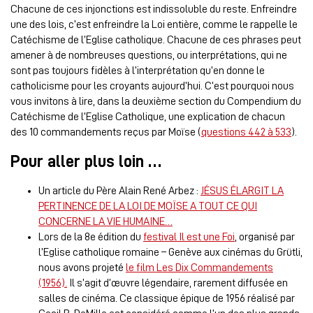
Chacune de ces injonctions est indissoluble du reste. Enfreindre
une des lois, c’est enfreindre la Loi entière, comme le rappelle le
Catéchisme de l’Eglise catholique. Chacune de ces phrases peut
amener à de nombreuses questions, ou interprétations, qui ne
sont pas toujours fidèles à l’interprétation qu’en donne le
catholicisme pour les croyants aujourd’hui. C’est pourquoi nous
vous invitons à lire, dans la deuxième section du Compendium du
Catéchisme de l’Eglise Catholique, une explication de chacun
des 10 commandements reçus par Moïse (
questions 442 à 533
).
Pour aller plus loin …
Un article du Père Alain René Arbez :
JÉSUS ÉLARGIT LA
PERTINENCE DE LA LOI DE MOÏSE A TOUT CE QUI
CONCERNE LA VIE HUMAINE…
Lors de la 8e édition du
festival Il est une Foi
, organisé par
l’Eglise catholique romaine – Genève aux cinémas du Grütli,
nous avons projeté
le film Les Dix Commandements
(1956).
Il s’agit d’œuvre légendaire, rarement diffusée en
salles de cinéma. Ce classique épique de 1956 réalisé par