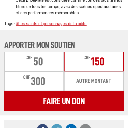
Cecil B. DeMille est considéré comme l’un des plus grands
films de tous les temps, avec des scènes spectaculaires
et des performances mémorables.
Tags :
#Les saints et personnages de la bible
APPORTER MON SOUTIEN
CHF
CHF
50
150
CHF
300
AUTRE MONTANT
FAIRE UN DON
Partager ce contenu sur Facebook
Partager ce contenu sur Twitter
Partager ce contenu sur
Partager ce co