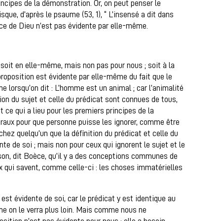
ncipes de la démonstration. Or, on peut penser le
isque, d’après le psaume (53, 1), “ L’insensé a dit dans
ence de Dieu n’est pas évidente par elle-même.
soit en elle-même, mais non pas pour nous ; soit à la
proposition est évidente par elle-même du fait que le
me lorsqu’on dit : L’homme est un animal ; car l’animalité
tion du sujet et celle du prédicat sont connues de tous,
t ce qui a lieu pour les premiers principes de la
raux pour que personne puisse les ignorer, comme être
e chez quelqu’un que la définition du prédicat et celle du
nte de soi ; mais non pour ceux qui ignorent le sujet et le
aison, dit Boèce, qu’il y a des conceptions communes de
x qui savent, comme celle-ci : les choses immatérielles
 est évidente de soi, car le prédicat y est identique au
me on le verra plus loin. Mais comme nous ne