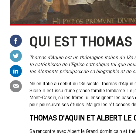
QUI EST THOMAS 
Partager ce contenu sur Facebook
Partager ce contenu sur Twitter
Thomas d’Aquin est un théologien italien du 13e si
le catéchisme de l’Eglise catholique tel que nou
Partager ce contenu sur Linkedin
les éléments principaux de sa biographie et de 
Né en Italie au début du 13e siècle, Thomas d’Aquin d
Partager ce contenu par email
Sicile. Il est issu d’une grande famille lombarde. Le
Mont-Cassin, où les frères lui enseignent les bases
pour poursuivre ses études. Malgré les réticences de 
THOMAS D’AQUIN ET ALBERT LE
Sa rencontre avec Albert le Grand, dominicain et th