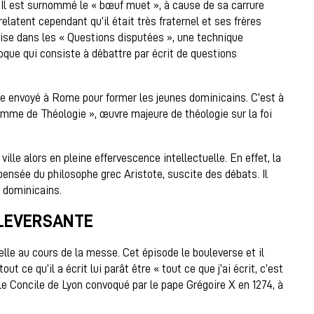
 Il est surnommé le « bœuf muet », à cause de sa carrure
elatent cependant qu’il était très fraternel et ses frères
lise dans les « Questions disputées », une technique
oque qui consiste à débattre par écrit de questions
’être envoyé à Rome pour former les jeunes dominicains. C’est à
mme de Théologie », œuvre majeure de théologie sur la foi
ille alors en pleine effervescence intellectuelle. En effet, la
 pensée du philosophe grec Aristote, suscite des débats. Il
s dominicains.
ULEVERSANTE
lle au cours de la messe. Cet épisode le bouleverse et il
t ce qu’il a écrit lui parât être « tout ce que j’ai écrit, c’est
 le Concile de Lyon convoqué par le pape Grégoire X en 1274, à