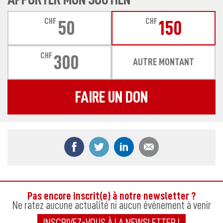
CHF
CHF
50
150
CHF
300
AUTRE MONTANT
FAIRE UN DON
Partager ce contenu sur Facebook
Partager ce contenu sur Twitter
Partager ce contenu sur
Partager ce co
Pas encore inscrit(e) à notre newsletter ?
Ne ratez aucune actualité ni aucun événement à venir
INSCRIVEZ-VOUS À LA NEWSLETTER !