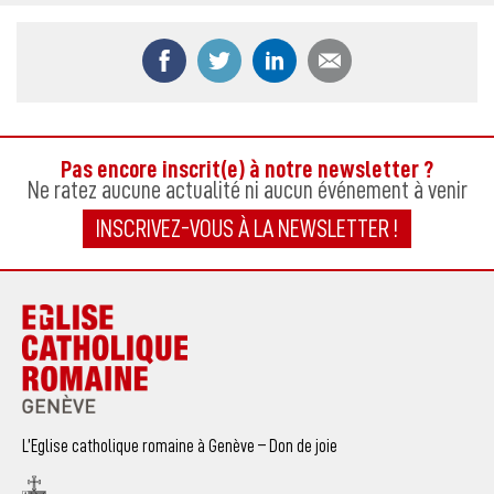
Partager ce contenu sur Facebook
Partager ce contenu sur Twitter
Partager ce contenu sur
Partager ce co
Pas encore inscrit(e) à notre newsletter ?
Ne ratez aucune actualité ni aucun événement à venir
INSCRIVEZ-VOUS À LA NEWSLETTER !
L’Eglise catholique romaine à Genève – Don de joie