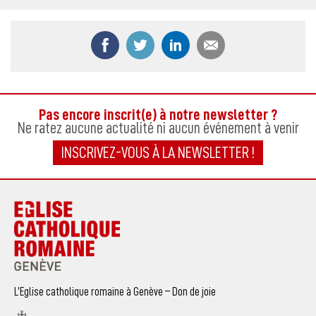
Partager ce contenu sur Facebook
Partager ce contenu sur Twitter
Partager ce contenu sur
Partager ce co
Pas encore inscrit(e) à notre newsletter ?
Ne ratez aucune actualité ni aucun événement à venir
INSCRIVEZ-VOUS À LA NEWSLETTER !
L’Eglise catholique romaine à Genève – Don de joie