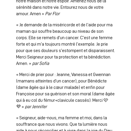
notre maison et notre espoir. Amenez nous de la
sérénité dans notre vie. Entourez nous de votre
amour. Amen »
Par Flor
« Je demande de la miséricorde et de l’aide pour ma
maman qui souffre beaucoup au niveau de son
corps. Elle se remets d’un cancer. C’est une femme
forte et qui m’a toujours montré l’exemple. Je prie
pour que ses douleurs s’estompent et disparaissent.
Merci Seigneur pour ta protection et ta bénédiction.
Amen. »
par Sofia
« Merci de prier pour : Jeanne, Vanessa et Gwennan
(mamans atteintes d’un cancer), pour Bénédicte
(dame âgée qui à le cœur malade) et enfin pour
Françoise pour sa guérison et son moral (dame âgée
qui à eu col du fémur+clavicule cassés). Merci 🩷
💜 »
par Jennifer
« Seigneur, aide-nous, ma femme et moi, dans la
souffrance que nous vivons. Que ta lumière nous
aide à nous réconcilier et à vivre dans la joie du Dieu