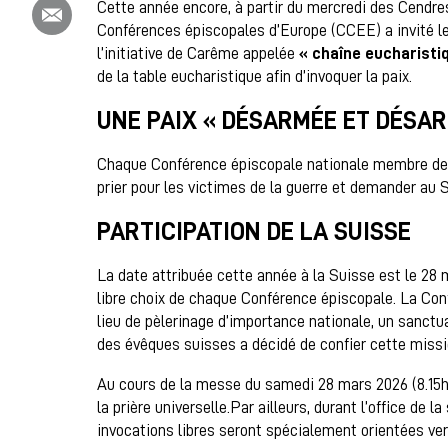
Partager ce contenu par email
Cette année encore, à partir du mercredi des Cendres
Conférences épiscopales d’Europe (CCEE) a invité l
l’initiative de Carême appelée
« chaîne eucharistiq
de la table eucharistique afin d’invoquer la paix.
UNE PAIX « DÉSARMÉE ET DÉSA
Chaque Conférence épiscopale nationale membre de 
prier pour les victimes de la guerre et demander au
PARTICIPATION DE LA SUISSE
La date attribuée cette année à la Suisse est le 28
libre choix de chaque Conférence épiscopale. La Co
lieu de pèlerinage d’importance nationale, un sanctu
des évêques suisses a décidé de confier cette missio
Au cours de la messe du samedi 28 mars 2026 (8.15h),
la prière universelle.Par ailleurs, durant l’office de l
invocations libres seront spécialement orientées ver