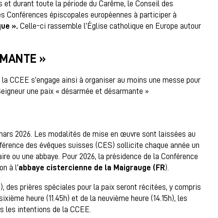
 et durant toute la période du Carême, le Conseil des
es Conférences épiscopales européennes à participer à
ue ».
Celle-ci rassemble l’Église catholique en Europe autour
RMANTE »
la CCEE s’engage ainsi à organiser au moins une messe pour
 Seigneur une paix « désarmée et désarmante »
 mars 2026. Les modalités de mise en œuvre sont laissées au
nférence des évêques suisses (CES) sollicite chaque année un
aire ou une abbaye. Pour 2026, la présidence de la Conférence
n à l’
abbaye cistercienne de la Maigrauge (FR
).
 des prières spéciales pour la paix seront récitées, y compris
a sixième heure (11.45h) et de la neuvième heure (14.15h), les
s les intentions de la CCEE.