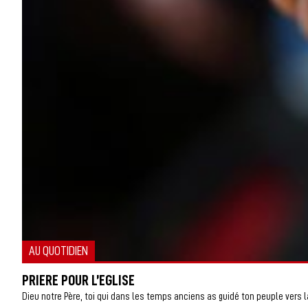
AU QUOTIDIEN
PRIERE POUR L’EGLISE
Dieu notre Père, toi qui dans les temps anciens as guidé ton peuple vers la 