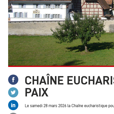
CHAÎNE EUCHARI
Partager ce contenu sur Facebook
PAIX
Partager ce contenu sur Twitter
Partager ce contenu sur Linkedin
Le samedi 28 mars 2026 la Chaîne eucharistique pour