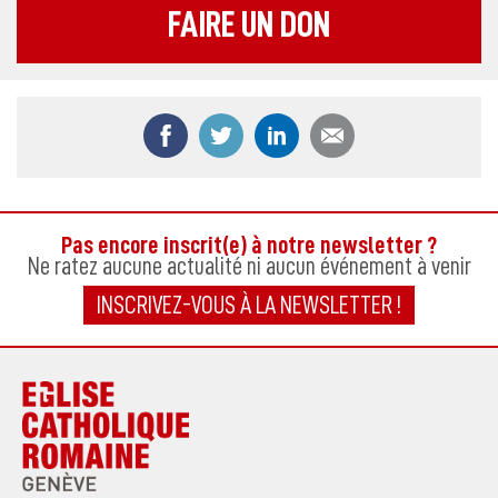
FAIRE UN DON
Partager ce contenu sur Facebook
Partager ce contenu sur Twitter
Partager ce contenu sur
Partager ce co
Pas encore inscrit(e) à notre newsletter ?
Ne ratez aucune actualité ni aucun événement à venir
INSCRIVEZ-VOUS À LA NEWSLETTER !