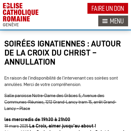
FAIRE UN DON
MENU
SOIRÉES IGNATIENNES : AUTOUR
DE LA CROIX DU CHRIST –
ANNULLATION
En raison de l’indisponibilité de l’intervenant ces soirées sont
annulées. Merci de votre compréhension.
Salle paroisse Notre-Dame des Grâces 5, Avenue des
Communes-Réunies, 1212 Grand-Lancy tram 15, arrêt Grand-
Lancy – Place
les mercredis de 19h30 à 21h00
19 mars 2025
La Croix, aimer jusqu’au about !