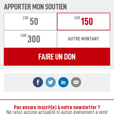
APPORTER MON SOUTIEN
CHF
CHF
50
150
CHF
300
AUTRE MONTANT
FAIRE UN DON
Partager ce contenu sur Facebook
Partager ce contenu sur Twitter
Partager ce contenu sur
Partager ce co
Pas encore inscrit(e) à notre newsletter ?
Ne ratez aucune actualité ni aucun événement à venir