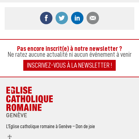
Partager ce contenu sur Facebook
Partager ce contenu sur Twitter
Partager ce contenu sur
Partager ce co
Pas encore inscrit(e) à notre newsletter ?
Ne ratez aucune actualité ni aucun événement à venir
INSCRIVEZ-VOUS À LA NEWSLETTER !
L’Eglise catholique romaine à Genève – Don de joie