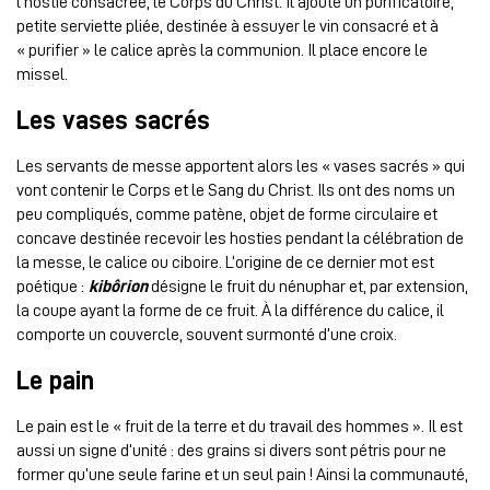
l’hostie consacrée, le Corps du Christ. Il ajoute un purificatoire,
petite serviette pliée, destinée à essuyer le vin consacré et à
« purifier » le calice après la communion. Il place encore le
missel.
Les vases sacrés
Les servants de messe apportent alors les « vases sacrés » qui
vont contenir le Corps et le Sang du Christ. Ils ont des noms un
peu compliqués, comme patène, objet de forme circulaire et
concave destinée recevoir les hosties pendant la célébration de
la messe, le calice ou ciboire. L’origine de ce dernier mot est
poétique :
kibôrion
désigne le fruit du nénuphar et, par extension,
la coupe ayant la forme de ce fruit. À la différence du calice, il
comporte un couvercle, souvent surmonté d’une croix.
Le pain
Le pain est le « fruit de la terre et du travail des hommes ». Il est
aussi un signe d’unité : des grains si divers sont pétris pour ne
former qu’une seule farine et un seul pain ! Ainsi la communauté,