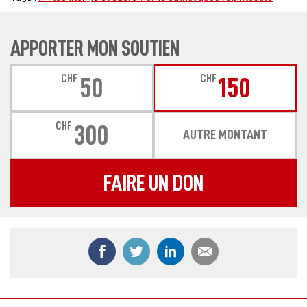
APPORTER MON SOUTIEN
CHF
CHF
50
150
CHF
300
AUTRE MONTANT
FAIRE UN DON
Partager ce contenu sur Facebook
Partager ce contenu sur Twitter
Partager ce contenu sur
Partager ce co