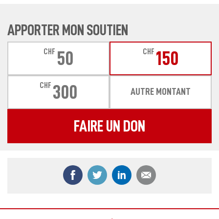
APPORTER MON SOUTIEN
CHF
CHF
50
150
CHF
300
AUTRE MONTANT
FAIRE UN DON
Partager ce contenu sur Facebook
Partager ce contenu sur Twitter
Partager ce contenu sur
Partager ce co