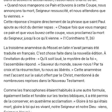
« Quand nous mangeons ce Pain et buvons à cette Coupe, nous
annonçons ta mort, Seigneur ressuscité, et nous attendons que
tu viennes. »
Cette réponse s’inspire directement de la phrase que saint Paul
ajoute au récit du dernier repas : « Chaque fois que vous mangez
ce pain et que vous buvez cette coupe, vous proclamez la mort
du Seigneur, jusqu’à ce qu’il vienne. » (1 Corinthiens 11, 26)
La troisième anamnèse du Missel en latin n’avait jamais été
traduite en français. C’est chose faite dans la nouvelle édition. À
l’invitation du prêtre : « Qu’il soit loué, le mystère de la foi »,
l’assemblée répond : « Sauveur du monde, sauve-nous ! Par ta
croix et ta résurrection, tu nous as libérés. » Cette anamnèse
met l’accent sur le salut offert par le Christ, mentionné à de
nombreuses reprises dans le Nouveau Testament.
Comme les francophones étaient habitués à une autre formule,
également belle et fondée sur les textes bibliques, il a été permis
de la conserver, en quatrième acclamation :« Gloire à toi qui étais
mort, gloire à toi qui es vivant, notre Seigneur et notre Dieu : viens,