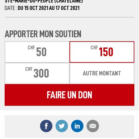
STE-MARIE-DU-PEUPLE (CHÂTELAINE)
DATE :
DU 15 OCT 2021 AU 17 OCT 2021
APPORTER MON SOUTIEN
CHF
CHF
50
150
CHF
300
AUTRE MONTANT
FAIRE UN DON
Partager ce contenu sur Facebook
Partager ce contenu sur Twitter
Partager ce contenu sur
Partager ce co