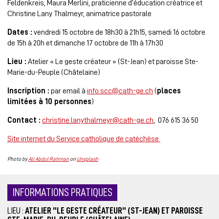
Feldenkreis, Maura Merlini, praticienne d’éducation créatrice et
Christine Lany Thalmeyr, animatrice pastorale
Dates :
vendredi 15 octobre de 18h30 à 21h15, samedi 16 octobre
de 15h à 20h et dimanche 17 octobre de 11h à 17h30
Lieu :
Atelier « Le geste créateur » (St-Jean) et paroisse Ste-
Marie-du-Peuple (Châtelaine)
Inscription :
par email à
info.scc@cath-ge.ch
(
places
limitées à 10 personnes
)
Contact :
christine.lanythalmeyr@cath-ge.ch
, 076 615 36 50
Site internet du Service catholique de catéchèse
Photo by
Ali Abdul Rahman
on
Unsplash
INFORMATIONS PRATIQUES
LIEU :
ATELIER "LE GESTE CRÉATEUR" (ST-JEAN) ET PAROISSE