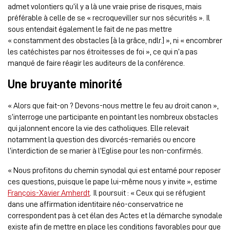
admet volontiers qu’il y a là une vraie prise de risques, mais
préférable à celle de se « recroqueviller sur nos sécurités ». Il
sous entendait également le fait de ne pas mettre
« constamment des obstacles [à la grâce, ndlr.] », ni « encombrer
les catéchistes par nos étroitesses de foi », ce qui n’a pas
manqué de faire réagir les auditeurs de la conférence.
Une bruyante minorité
« Alors que fait-on ? Devons-nous mettre le feu au droit canon »,
s’interroge une participante en pointant les nombreux obstacles
qui jalonnent encore la vie des catholiques. Elle relevait
notamment la question des divorcés-remariés ou encore
l’interdiction de se marier à l’Eglise pour les non-confirmés.
« Nous profitons du chemin synodal qui est entamé pour reposer
ces questions, puisque le pape lui-même nous y invite », estime
François-Xavier Amherdt
. Il poursuit : « Ceux qui se réfugient
dans une affirmation identitaire néo-conservatrice ne
correspondent pas à cet élan des Actes et la démarche synodale
existe afin de mettre en place les conditions favorables pour que