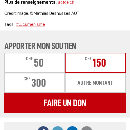
Plus de renseignements
:
aotge.ch
Crédit image: ©Mathias Deshusses AOT
Tags :
#Œcuménisme
APPORTER MON SOUTIEN
CHF
CHF
50
150
CHF
300
AUTRE MONTANT
FAIRE UN DON
Partager ce contenu sur Facebook
Partager ce contenu sur Twitter
Partager ce contenu sur
Partager ce co