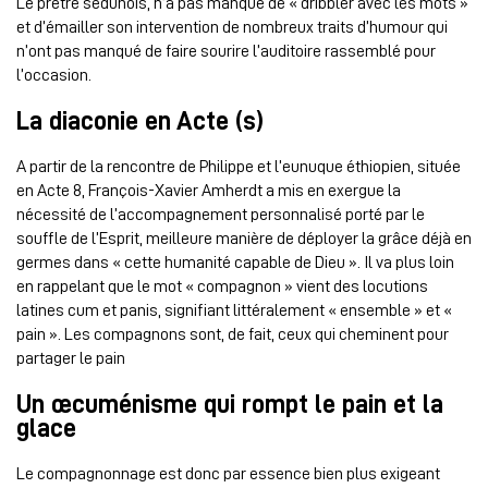
Le prêtre sédunois, n’a pas manqué de « dribbler avec les mots »
et d’émailler son intervention de nombreux traits d’humour qui
n’ont pas manqué de faire sourire l’auditoire rassemblé pour
l’occasion.
La diaconie en Acte (s)
A partir de la rencontre de Philippe et l’eunuque éthiopien, située
en Acte 8, François-Xavier Amherdt a mis en exergue la
nécessité de l’accompagnement personnalisé porté par le
souffle de l’Esprit, meilleure manière de déployer la grâce déjà en
germes dans « cette humanité capable de Dieu ». Il va plus loin
en rappelant que le mot « compagnon » vient des locutions
latines cum et panis, signifiant littéralement « ensemble » et «
pain ». Les compagnons sont, de fait, ceux qui cheminent pour
partager le pain
Un œcuménisme qui rompt le pain et la
glace
Le compagnonnage est donc par essence bien plus exigeant