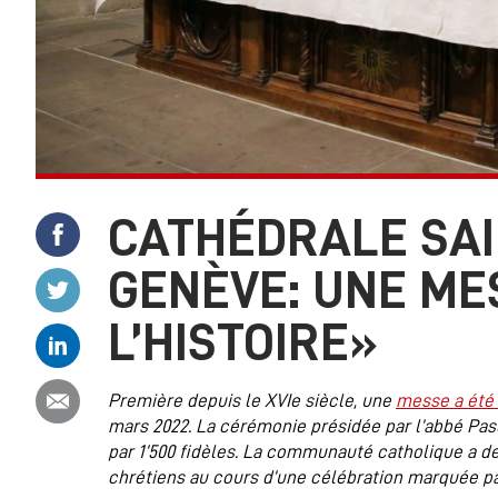
CATHÉDRALE SAI
Partager ce contenu sur Facebook
GENÈVE: UNE ME
Partager ce contenu sur Twitter
L’HISTOIRE»
Partager ce contenu sur Linkedin
Partager ce contenu par email
Première depuis le XVIe siècle, une
messe a été 
mars 2022. La cérémonie présidée par l’abbé Pasc
par 1’500 fidèles. La communauté catholique a 
chrétiens au cours d’une célébration marquée par