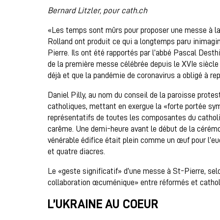
Bernard Litzler, pour cath.ch
«Les temps sont mûrs pour proposer une messe à l
Rolland ont produit ce qui a longtemps paru inimagin
Pierre. Ils ont été rapportés par l’abbé Pascal Dest
de la première messe célébrée depuis le XVIe siècle
déjà et que la pandémie de coronavirus a obligé à rep
Daniel Pilly, au nom du conseil de la paroisse protes
catholiques, mettant en exergue la «forte portée sy
représentatifs de toutes les composantes du catholi
carême. Une demi-heure avant le début de la cérémonie
vénérable édifice était plein comme un œuf pour l’eu
et quatre diacres.
Le «geste significatif» d’une messe à St-Pierre, selo
collaboration œcuménique» entre réformés et cathol
L’UKRAINE AU COEUR