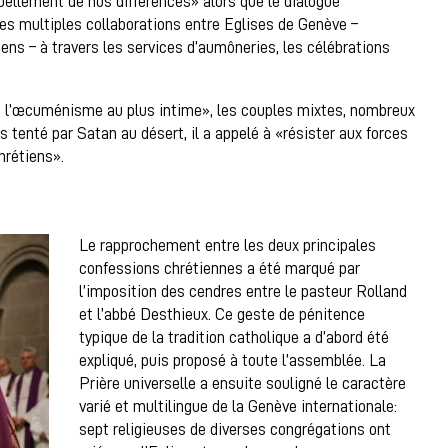
tuellement de nos différences» alors que le dialogue
les multiples collaborations entre Eglises de Genève –
ns – à travers les services d’aumôneries, les célébrations
t l’œcuménisme au plus intime», les couples mixtes, nombreux
us tenté par Satan au désert, il a appelé à «résister aux forces
hrétiens».
Le rapprochement entre les deux principales
confessions chrétiennes a été marqué par
l’imposition des cendres entre le pasteur Rolland
et l’abbé Desthieux. Ce geste de pénitence
typique de la tradition catholique a d’abord été
expliqué, puis proposé à toute l’assemblée. La
Prière universelle a ensuite souligné le caractère
varié et multilingue de la Genève internationale:
sept religieuses de diverses congrégations ont