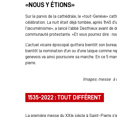
«NOUS Y ÉTIONS»
Sur le parvis de la cathédrale, le «tout-Genève» cat
célébration. La nuit était déjà tombée, après 1h45 d’un
l’œcuménisme», a lancé l’abbé Desthieux avant de do
communauté protestante. «Et vous pourrez dire : nou
L’actuel vicaire épiscopal quittera bientôt son bur
bientôt la nomination d’un ou d’une laïque comme re
genevois va ainsi poursuivre sa marche. En ce 5 mars
pierre.
Images: messe à l
1535-2022 : TOUT DIFFÉRENT
La première messe du XXIe siècle à Saint-Pierre s’e