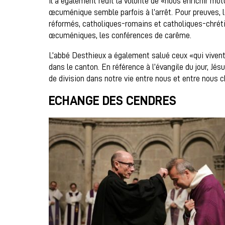
Il a également redit la volonté de «nous enrichir mu
œcuménique semble parfois à l’arrêt. Pour preuves, 
réformés, catholiques-romains et catholiques-chrétie
œcuméniques, les conférences de carême.
L’abbé Desthieux a également salué ceux «qui viven
dans le canton. En référence à l’évangile du jour, Jés
de division dans notre vie entre nous et entre nous c
ECHANGE DES CENDRES