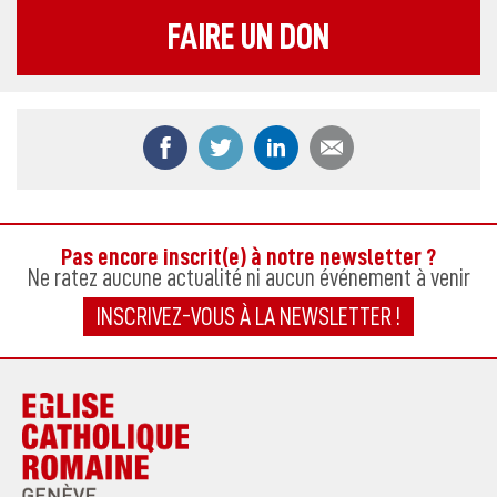
FAIRE UN DON
Partager ce contenu sur Facebook
Partager ce contenu sur Twitter
Partager ce contenu sur
Partager ce co
Pas encore inscrit(e) à notre newsletter ?
Ne ratez aucune actualité ni aucun événement à venir
INSCRIVEZ-VOUS À LA NEWSLETTER !