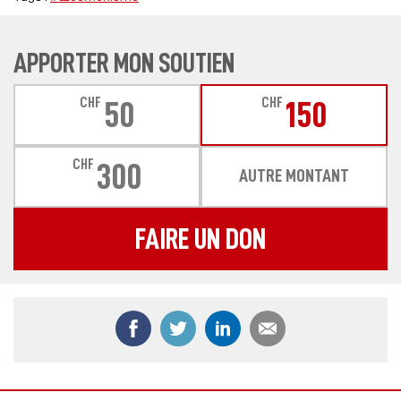
APPORTER MON SOUTIEN
CHF
CHF
50
150
CHF
300
AUTRE MONTANT
FAIRE UN DON
Partager ce contenu sur Facebook
Partager ce contenu sur Twitter
Partager ce contenu sur
Partager ce co