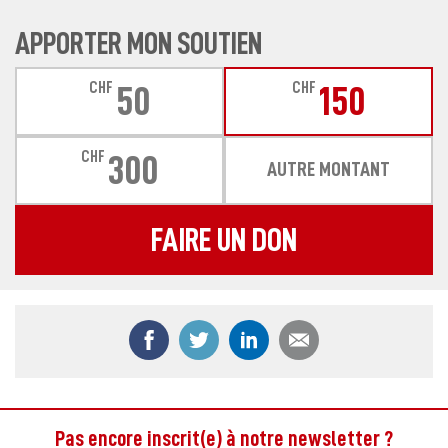
APPORTER MON SOUTIEN
CHF
CHF
50
150
CHF
300
AUTRE MONTANT
FAIRE UN DON
Partager ce contenu sur Facebook
Partager ce contenu sur Twitter
Partager ce contenu sur
Partager ce co
Pas encore inscrit(e) à notre newsletter ?