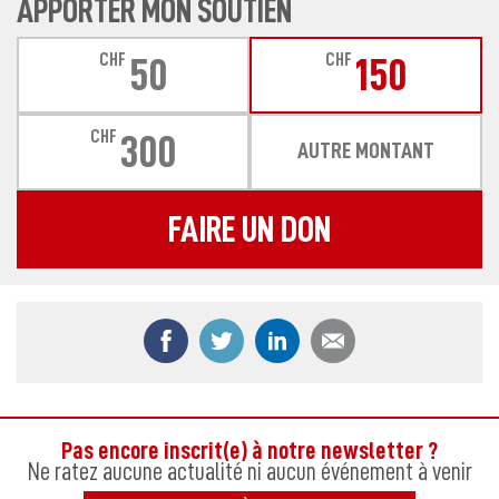
APPORTER MON SOUTIEN
CHF
CHF
50
150
CHF
300
AUTRE MONTANT
FAIRE UN DON
Partager ce contenu sur Facebook
Partager ce contenu sur Twitter
Partager ce contenu sur
Partager ce co
Pas encore inscrit(e) à notre newsletter ?
Ne ratez aucune actualité ni aucun événement à venir