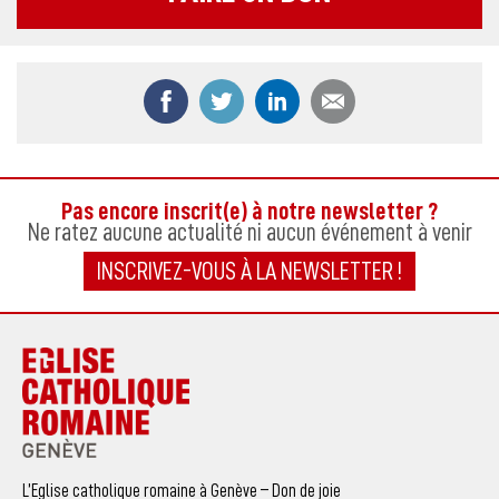
Partager ce contenu sur Facebook
Partager ce contenu sur Twitter
Partager ce contenu sur
Partager ce co
Pas encore inscrit(e) à notre newsletter ?
Ne ratez aucune actualité ni aucun événement à venir
INSCRIVEZ-VOUS À LA NEWSLETTER !
L’Eglise catholique romaine à Genève – Don de joie