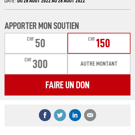
DATE :
DU 28 AOÛT 2022 AU 28 AOÛT 2022
APPORTER MON SOUTIEN
CHF
CHF
50
150
CHF
300
AUTRE MONTANT
FAIRE UN DON
Partager ce contenu sur Facebook
Partager ce contenu sur Twitter
Partager ce contenu sur
Partager ce co