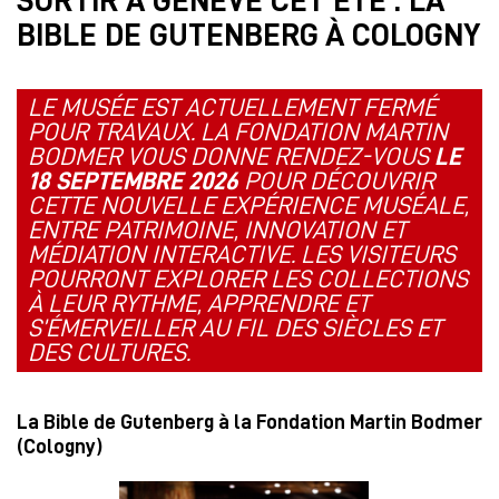
SORTIR À GENÈVE CET ÉTÉ : LA
BIBLE DE GUTENBERG À COLOGNY
LE MUSÉE EST ACTUELLEMENT FERMÉ
POUR TRAVAUX. LA FONDATION MARTIN
BODMER VOUS DONNE RENDEZ-VOUS
LE
18 SEPTEMBRE 2026
POUR DÉCOUVRIR
CETTE NOUVELLE EXPÉRIENCE MUSÉALE,
ENTRE PATRIMOINE, INNOVATION ET
MÉDIATION INTERACTIVE. LES VISITEURS
POURRONT EXPLORER LES COLLECTIONS
À LEUR RYTHME, APPRENDRE ET
S’ÉMERVEILLER AU FIL DES SIÈCLES ET
DES CULTURES.
La Bible de Gutenberg à la Fondation Martin Bodmer
(Cologny)