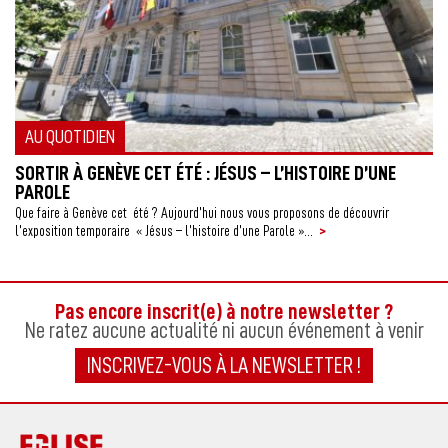
AU QUOTIDIEN
U
Il 
SORTIR À GENÈVE CET ÉTÉ : JÉSUS – L’HISTOIRE D’UNE
Deg
PAROLE
Que faire à Genève cet été ? Aujourd’hui nous vous proposons de découvrir
>
l’exposition temporaire « Jésus – l’histoire d’une Parole »...
Pas encore inscrit(e) à notre newsletter ?
Ne ratez aucune actualité ni aucun événement à venir
INSCRIVEZ-VOUS À LA NEWSLETTER !