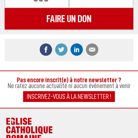
FAIRE UN DON
Partager ce contenu sur Facebook
Partager ce contenu sur Twitter
Partager ce contenu sur
Partager ce co
Pas encore inscrit(e) à notre newsletter ?
Ne ratez aucune actualité ni aucun événement à venir
INSCRIVEZ-VOUS À LA NEWSLETTER !