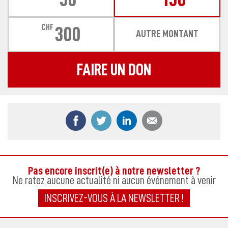
CHF
300
AUTRE MONTANT
FAIRE UN DON
Partager ce contenu sur Facebook
Partager ce contenu sur Twitter
Partager ce contenu sur
Partager ce co
Pas encore inscrit(e) à notre newsletter ?
Ne ratez aucune actualité ni aucun événement à venir
INSCRIVEZ-VOUS À LA NEWSLETTER !