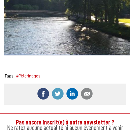
Tags :
#Pèlerinages
Partager ce contenu sur Facebook
Partager ce contenu sur Twitter
Partager ce contenu sur
Partager ce co
Pas encore inscrit(e) à notre newsletter ?
Ne ratez aucune actualité ni aucun événement à venir