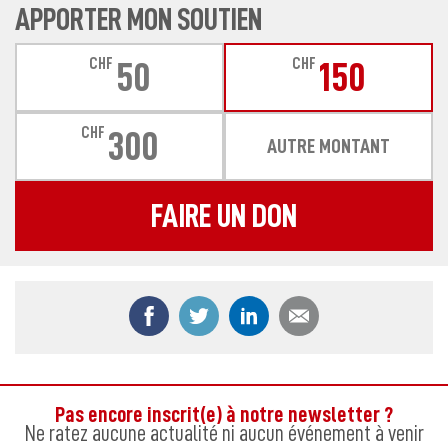
APPORTER MON SOUTIEN
CHF
CHF
50
150
CHF
300
AUTRE MONTANT
FAIRE UN DON
Partager ce contenu sur Facebook
Partager ce contenu sur Twitter
Partager ce contenu sur
Partager ce co
Pas encore inscrit(e) à notre newsletter ?
Ne ratez aucune actualité ni aucun événement à venir