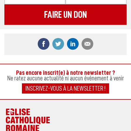
FAIRE UN DON
Partager ce contenu sur Facebook
Partager ce contenu sur Twitter
Partager ce contenu sur
Partager ce co
Pas encore inscrit(e) à notre newsletter ?
Ne ratez aucune actualité ni aucun événement à venir
INSCRIVEZ-VOUS À LA NEWSLETTER !