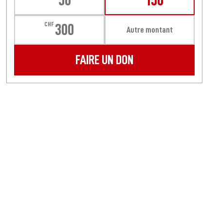
50
150
CHF
300
Autre montant
FAIRE UN DON