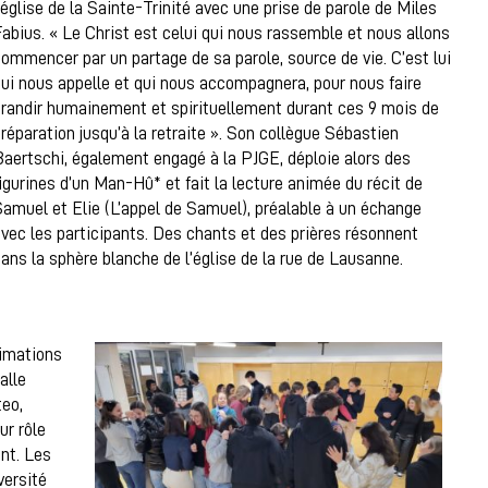
’église de la Sainte-Trinité avec une prise de parole de Miles
abius. « Le Christ est celui qui nous rassemble et nous allons
ommencer par un partage de sa parole, source de vie. C’est lui
ui nous appelle et qui nous accompagnera, pour nous faire
randir humainement et spirituellement durant ces 9 mois de
réparation jusqu’à la retraite ». Son collègue Sébastien
aertschi, également engagé à la PJGE, déploie alors des
igurines d’un Man-Hû* et fait la lecture animée du récit de
amuel et Elie (L’appel de Samuel), préalable à un échange
vec les participants. Des chants et des prières résonnent
ans la sphère blanche de l’église de la rue de Lausanne.
nimations
alle
teo,
ur rôle
ant. Les
versité