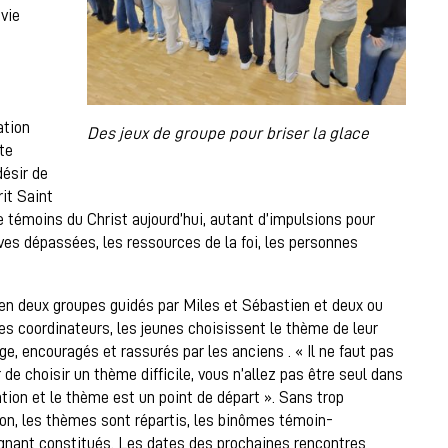
 vie
ation
Des jeux de groupe pour briser la glace
te
désir de
it Saint
e témoins du Christ aujourd’hui, autant d’impulsions pour
uves dépassées, les ressources de la foi, les personnes
en deux groupes guidés par Miles et Sébastien et deux ou
nes coordinateurs, les jeunes choisissent le thème de leur
e, encouragés et rassurés par les anciens . « Il ne faut pas
 de choisir un thème difficile, vous n’allez pas être seul dans
ation et le thème est un point de départ ». Sans trop
ion, les thèmes sont répartis, les binômes témoin-
nant constitués. Les dates des prochaines rencontres