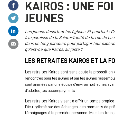
KAIROS : UNE FO
Partager ce contenu sur Facebook
JEUNES
Partager ce contenu sur Twitter
Partager ce contenu sur Linkedin
Les jeunes désertent les églises. Et pourtant ! C
à la paroisse de la Sainte-Trinité de la rue de Lau
Partager ce contenu par email
dans un long parcours pour partager leur expérienc
qu’est-ce que Kairos, au juste ?
LES RETRAITES KAIROS ET LA F
Les retraites Kairos sont sans doute la proposition 
rencontres pour les jeunes et par les jeunes rassemblent
sont animées par une équipe d’environ huit jeunes ayan
d’adultes, les accompagnants.
Les retraites Kairos visent à offrir un temps propice
Dieu, rythmé par des échanges, des moments de prièr
témoignages à la première personne. Mais les trois jou