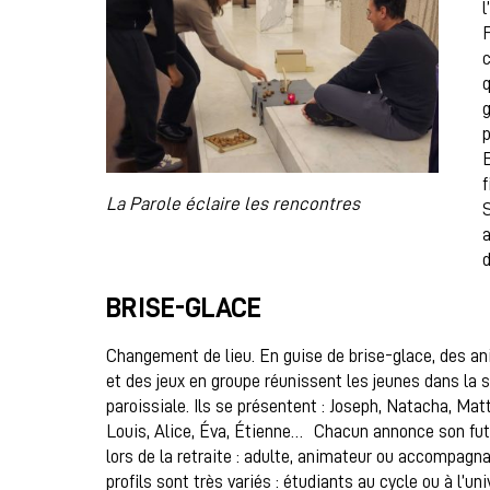
l
F
c
q
g
p
B
f
La Parole éclaire les rencontres
S
a
d
BRISE-GLACE
Changement de lieu. En guise de brise-glace, des a
et des jeux en groupe réunissent les jeunes dans la s
paroissiale. Ils se présentent : Joseph, Natacha, Mat
Louis, Alice, Éva, Étienne… Chacun annonce son fut
lors de la retraite : adulte, animateur ou accompagn
profils sont très variés : étudiants au cycle ou à l’uni