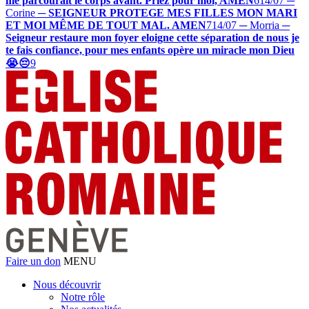
me parcourait le corps avant. Priez pour moi, AMEN
6
14/07 ─
Corine
─
SEIGNEUR PROTEGE MES FILLES MON MARI
ET MOI MÊME DE TOUT MAL. AMEN
7
14/07 ─ Morria
─
Seigneur restaure mon foyer eloigne cette séparation de nous je
te fais confiance, pour mes enfants opère un miracle mon Dieu
😭😔
9
Faire un don
MENU
Nous découvrir
Notre rôle