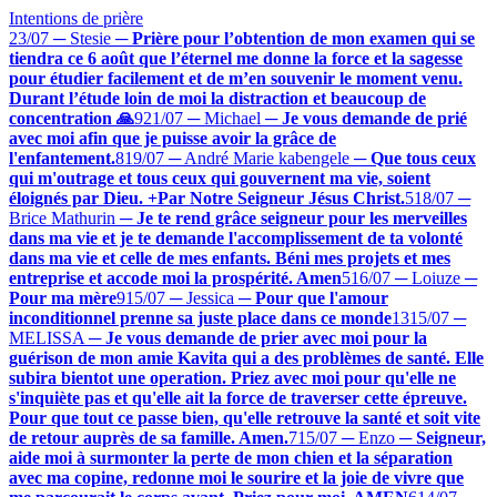
Intentions de prière
23/07 ─ Stesie
─
Prière pour l’obtention de mon examen qui se
tiendra ce 6 août que l’éternel me donne la force et la sagesse
pour étudier facilement et de m’en souvenir le moment venu.
Durant l’étude loin de moi la distraction et beaucoup de
concentration 🙏
9
21/07 ─ Michael
─
Je vous demande de prié
avec moi afin que je puisse avoir la grâce de
l'enfantement.
8
19/07 ─ André Marie kabengele
─
Que tous ceux
qui m'outrage et tous ceux qui gouvernent ma vie, soient
éloignés par Dieu. +Par Notre Seigneur Jésus Christ.
5
18/07 ─
Brice Mathurin
─
Je te rend grâce seigneur pour les merveilles
dans ma vie et je te demande l'accomplissement de ta volonté
dans ma vie et celle de mes enfants. Béni mes projets et mes
entreprise et accode moi la prospérité. Amen
5
16/07 ─ Loiuze
─
Pour ma mère
9
15/07 ─ Jessica
─
Pour que l'amour
inconditionnel prenne sa juste place dans ce monde
13
15/07 ─
MELISSA
─
Je vous demande de prier avec moi pour la
guérison de mon amie Kavita qui a des problèmes de santé. Elle
subira bientot une operation. Priez avec moi pour qu'elle ne
s'inquiète pas et qu'elle ait la force de traverser cette épreuve.
Pour que tout ce passe bien, qu'elle retrouve la santé et soit vite
de retour auprès de sa famille. Amen.
7
15/07 ─ Enzo
─
Seigneur,
aide moi à surmonter la perte de mon chien et la séparation
avec ma copine, redonne moi le sourire et la joie de vivre que