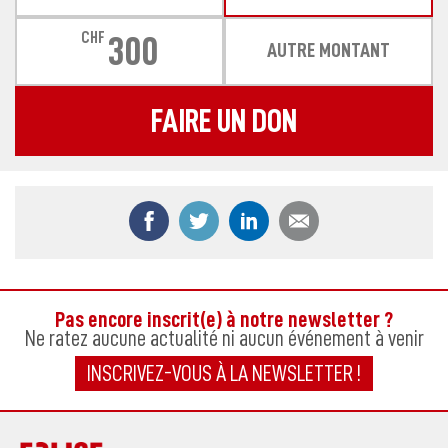
CHF
300
AUTRE MONTANT
FAIRE UN DON
Partager ce contenu sur Facebook
Partager ce contenu sur Twitter
Partager ce contenu sur
Partager ce co
Pas encore inscrit(e) à notre newsletter ?
Ne ratez aucune actualité ni aucun événement à venir
INSCRIVEZ-VOUS À LA NEWSLETTER !