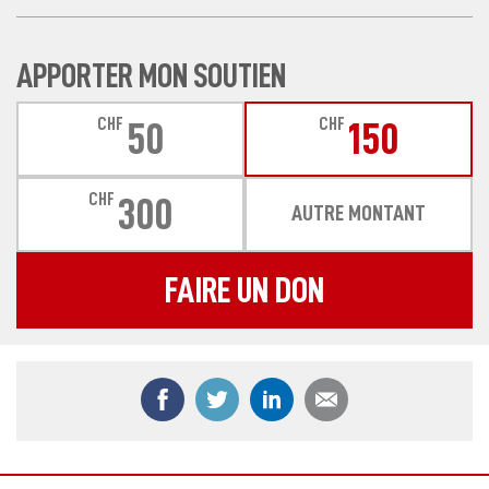
APPORTER MON SOUTIEN
CHF
CHF
50
150
CHF
300
AUTRE MONTANT
FAIRE UN DON
Partager ce contenu sur Facebook
Partager ce contenu sur Twitter
Partager ce contenu sur
Partager ce co