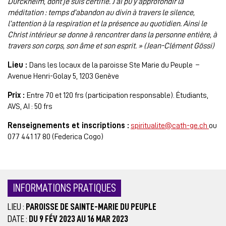
Dürckheim, dont je suis certifié. J’ai pu y approfondir la
méditation : temps d’abandon au divin à travers le silence,
l’attention à la respiration et la présence au quotidien. Ainsi le
Christ intérieur se donne à rencontrer dans la personne entière, à
travers son corps, son âme et son esprit. » (Jean-Clément Gössi)
Lieu :
Dans les locaux de la paroisse Ste Marie du Peuple –
Avenue Henri-Golay 5, 1203 Genève
Prix :
Entre 70 et 120 frs (participation responsable). Étudiants,
AVS, AI : 50 frs
Renseignements et inscriptions :
spiritualite@cath-ge.ch
ou
077 441 17 80 (Federica Cogo)
INFORMATIONS PRATIQUES
LIEU :
PAROISSE DE SAINTE-MARIE DU PEUPLE
DATE :
DU 9 FÉV 2023 AU 16 MAR 2023