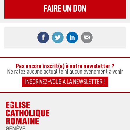
FAIRE UN DON
Partager ce contenu sur Facebook
Partager ce contenu sur Twitter
Partager ce contenu sur
Partager ce co
Pas encore inscrit(e) à notre newsletter ?
Ne ratez aucune actualité ni aucun événement à venir
INSCRIVEZ-VOUS À LA NEWSLETTER !