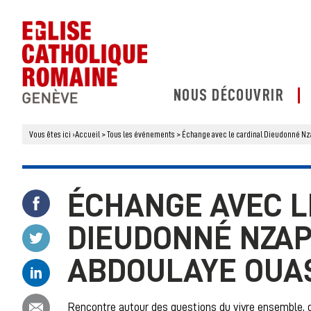
NOUS DÉCOUVRIR
Vous êtes ici
›
Accueil
>
Tous les événements
>
Échange avec le cardinal Dieudonné Nz
ÉCHANGE AVEC L
Partager ce contenu sur Facebook
DIEUDONNÉ NZAP
Partager ce contenu sur Twitter
ABDOULAYE OUA
Partager ce contenu sur Linkedin
Partager ce contenu par email
Rencontre autour des questions du vivre ensemble, de 