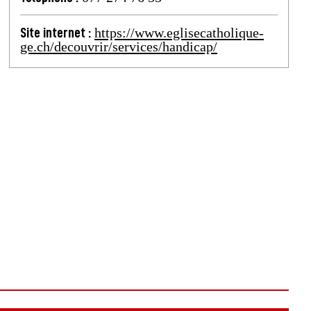
https://www.eglisecatholique-
Site internet :
ge.ch/decouvrir/services/handicap/