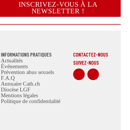
INSCRIVEZ-VOUS À LA
NEWSLETTER !
INFORMATIONS PRATIQUES
CONTACTEZ-NOUS
Actualités
SUIVEZ-NOUS
Événements
sur Facebook
Sur Insta
Prévention abus sexuels
F.A.Q
Annuaire Cath.ch
Diocèse LGF
Mentions légales
Politique de confidentialité