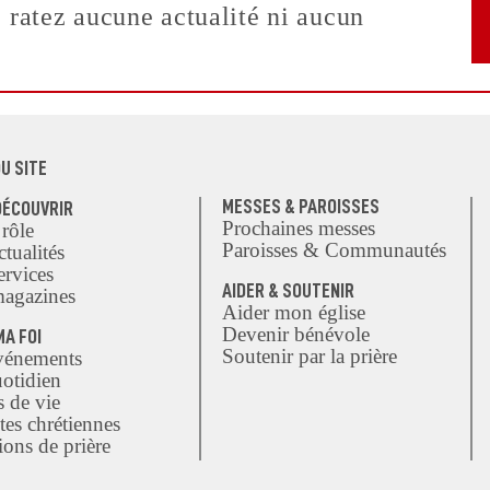
ratez aucune actualité ni aucun
U SITE
MESSES & PAROISSES
DÉCOUVRIR
Prochaines messes
 rôle
Paroisses & Communautés
tualités
ervices
AIDER & SOUTENIR
agazines
Aider mon église
Devenir bénévole
MA FOI
Soutenir par la prière
vénements
otidien
s de vie
tes chrétiennes
ions de prière