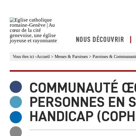
NOUS DÉCOUVRIR
Vous êtes ici
›
Accueil
>
Messes & Paroisses
>
Paroisses & Communaut
COMMUNAUTÉ Œ
Partager ce contenu sur Facebook
PERSONNES EN S
Partager ce contenu sur Twitter
HANDICAP (COPH
Partager ce contenu sur Linkedin
Partager ce contenu par email