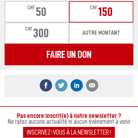
CHF
CHF
50
150
CHF
300
AUTRE MONTANT
FAIRE UN DON
Partager ce contenu sur Facebook
Partager ce contenu sur Twitter
Partager ce contenu sur
Partager ce co
Pas encore inscrit(e) à notre newsletter ?
Ne ratez aucune actualité ni aucun événement à venir
INSCRIVEZ-VOUS À LA NEWSLETTER !