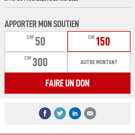
APPORTER MON SOUTIEN
CHF
CHF
50
150
CHF
300
AUTRE MONTANT
FAIRE UN DON
Partager ce contenu sur Facebook
Partager ce contenu sur Twitter
Partager ce contenu sur
Partager ce co