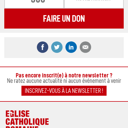
FAIRE UN DON
Partager ce contenu sur Facebook
Partager ce contenu sur Twitter
Partager ce contenu sur
Partager ce co
Pas encore inscrit(e) à notre newsletter ?
Ne ratez aucune actualité ni aucun événement à venir
INSCRIVEZ-VOUS À LA NEWSLETTER !