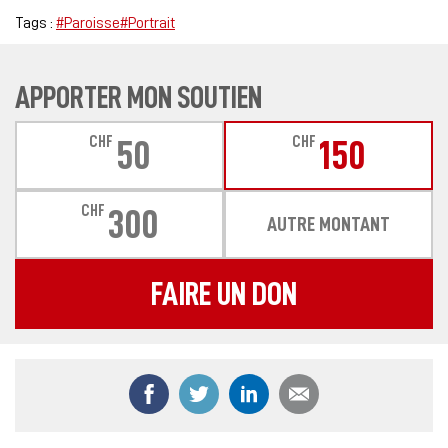
Tags :
#Paroisse
#Portrait
APPORTER MON SOUTIEN
CHF
CHF
50
150
CHF
300
AUTRE MONTANT
FAIRE UN DON
Partager ce contenu sur Facebook
Partager ce contenu sur Twitter
Partager ce contenu sur
Partager ce co